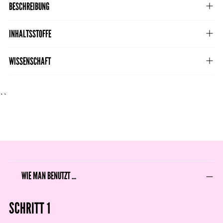
in
BESCHREIBUNG
den
Warenkorb
INHALTSSTOFFE
legen
WISSENSCHAFT
``
WIE MAN BENUTZT ...
SCHRITT 1