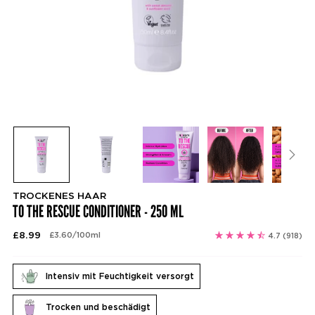
TROCKENES HAAR
TO THE RESCUE CONDITIONER - 250 ML
Regulärer
£8.99
per
£3.60
/
100ml
4.7
(918)
Stückpreis
Preis
Intensiv mit Feuchtigkeit versorgt
Trocken und beschädigt