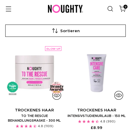
0
Sortieren
GLOW UP
TROCKENES HAAR
TROCKENES HAAR
TO THE RESCUE
INTENSIVSTUDIENURLAUB - 150 ML
BEHANDLUNGSMASKE - 300 ML
4.8
(990)
4.8
(1109)
£8.99