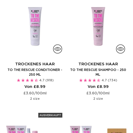
TROCKENES HAAR
TROCKENES HAAR
TO THE RESCUE CONDITIONER -
TO THE RESCUE SHAMPOO - 250
250 ML
ML
4.7
(918)
4.7
(734)
Von £8.99
Von £8.99
Stückpreis
per
Stückpreis
per
£3.60
/
100ml
£3.60
/
100ml
2 size
2 size
AUSVERKAUFT