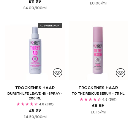
£11.99
Stückpreis
per
£0.06
/
ml
Stückpreis
per
£4.00
/
100ml
AUSVERKAUFT
TROCKENES HAAR
TROCKENES HAAR
DURSTHILFE LEAVE -IN -SPRAY -
TO THE RESCUE SERUM - 75 ML
200 ML
4.6
(561)
4.8
(810)
£9.99
£8.99
Stückpreis
per
£0.13
/
ml
Stückpreis
per
£4.50
/
100ml