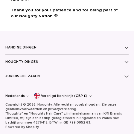
Thank you for your patience and for being part of
our Noughty Nation 💜
HANDIGE DINGEN
NOUGHTY DINGEN
JURIDISCHE ZAKEN
Currency
Taal
Nederlands
Verenigd Koninkrijk (GBP £)
Copyright © 2026,
Noughty
. Alle rechten voorbehouden. Zie onze
gebruiksvoorwaarden en privacyverklaring.
"Noughty" en "Noughty Hair Care" zijn handelsnamen van KMI Brands
Limited, wij zijn een bedrijf geregistreerd in Engeland en Wales met
bedrijfsnummer 4276412. BTW nr. GB 799 0952 63.
Powered by Shopify