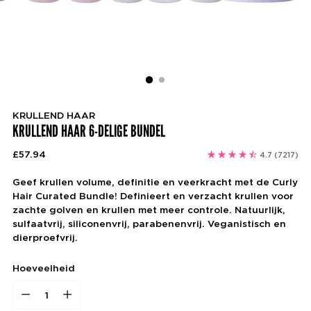
KRULLEND HAAR
KRULLEND HAAR 6-DELIGE BUNDEL
Reguliere
£57.94
4.7
(7217)
prijs
Geef krullen volume, definitie en veerkracht met de Curly
Hair Curated Bundle! Definieert en verzacht krullen voor
zachte golven en krullen met meer controle. Natuurlijk,
sulfaatvrij, siliconenvrij, parabenenvrij. Veganistisch en
dierproefvrij.
Hoeveelheid
Hoeveelheid