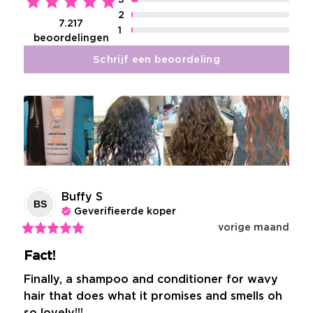
2
7.217
1
beoordelingen
Schrijf een beoordeling
Buffy
S
BS
Geverifieerde koper
vorige maand
Fact!
Finally, a shampoo and conditioner for wavy 
hair that does what it promises and smells oh 
so lovely!!!