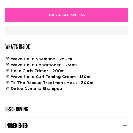
TOEVOEGEN AAN TAS
WHAT'S INSIDE
Product
toevoegen
aan
💜 Wave Hello Shampoo - 250ml
je
💜 Wave Hello Conditioner - 250ml
winkelwagen
💜 Hello Curls Primer - 200ml
💜 Wave Hello Curl Taming Cream - 150ml
💜 To The Rescue Treatment Mask - 300ml
💜 Detox Dynamo Shampoo
BESCHRIJVING
INGREDIËNTEN